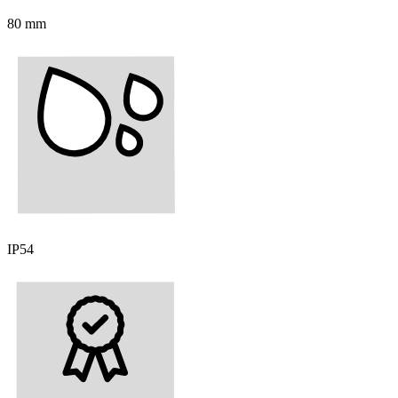
80 mm
IP54