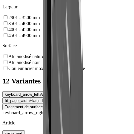
Largeur
2901 - 3500
mm
3501 - 4000
mm
4001 - 4500
mm
4501 - 4900
mm
Surface
Alu anodisé naturel
Alu anodisé noir
Couleur acier inoxydable, sans polissage
12 Variantes
keyboard_arrow_left
Variante
fit_page_width
Élargir le tableau
Traitement de surface
keyboard_arrow_right
keyboard_arrow_right
Article
swap_vert