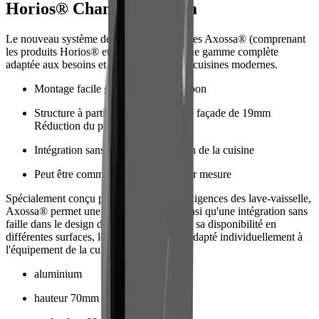
Horios® Channel U-Form
Le nouveau système de poignées encastrées Axossa® (comprenant
les produits Horios® et Vertios®) offre une gamme complète
adaptée aux besoins et aux exigences des cuisines modernes.
Montage facile grâce à la barre harpon
Structure à partir d'une épaisseur de façade de 19mm
Réduction du poids
Intégration sans faille dans le design de la cuisine
Peut être commandé directement sur mesure
Spécialement conçu pour répondre aux exigences des lave-vaisselle,
Axossa® permet une installation facile ainsi qu'une intégration sans
faille dans le design de la cuisine. Grâce à sa disponibilité en
différentes surfaces, le système peut être adapté individuellement à
l'équipement de la cuisine.
aluminium
hauteur 70mm